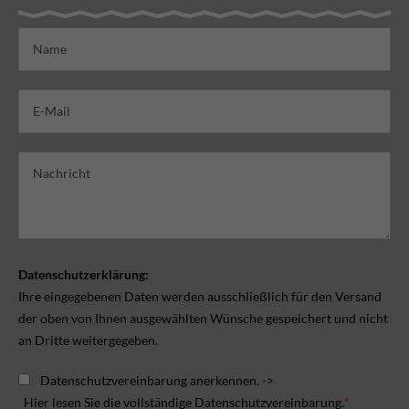
Datenschutzerklärung:
Ihre eingegebenen Daten werden ausschließlich für den Versand
der oben von Ihnen ausgewählten Wünsche gespeichert und nicht
an Dritte weitergegeben.
Datenschutzvereinbarung anerkennen. ->
Hier lesen Sie die vollständige Datenschutzvereinbarung.
*