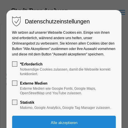
Menu
Datenschutzeinstellungen
Wir setzen auf unserer Webseite Cookies ein. Einige von ihnen
sind erforderlich, während andere uns helfen, unser
Onlineangebot zu verbessern. Sie können allen Cookies über den
21.09.2023 19:44
von Dirk Forberger
Button "Alle Akzeptieren" zustimmen oder Ihre Auswahl vornehmen
und diese mit dem Button "Auswahl akzeptieren" speichern.
(Kommentare: 0)
*Erforderlich
Notwendige Cookies zulassen, damit die Webseite korrekt
Zwei Qualitätssiegel für die
funktioniert.
Externe Medien
Touristiker
Externe Medien wie Google Fonts, Google Maps,
OpenStreetMap und YouTube zulassen.
Statistik
Matomo, Google Analytics, Google Tag Manager zulassen.