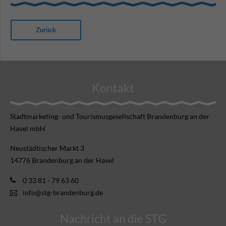
Zurück
Kontakt
Stadtmarketing- und Tourismusgesellschaft Brandenburg an der
Havel mbH
Neustädtischer Markt 3
14776 Brandenburg an der Havel
0 33 81 - 79 63 60
info@stg-brandenburg.de
Nachricht an die STG