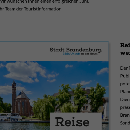
Wir wünschen Ihnen einen erfolgreichen Juni.
Ihr Team der Touristinformation
Rei
wen
Der R
Publ
pote
Plan
Dien
präs
Bran
Sond