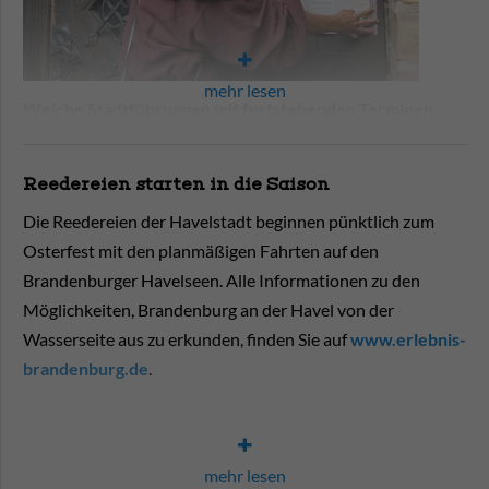
mehr lesen
Welche Stadtführungen mit feststehenden Terminen
bietet die Touristinformation an?
Reedereien starten in die Saison
Im Flyer werden die Erkundungstouren - Entdecker-Tour,
Schnuppertour durch die Altstadt, Mops- und
Die Reedereien der Havelstadt beginnen pünktlich zum
Mönchführung - aufgelistet und eine rundum Beschreibung
Osterfest mit den planmäßigen Fahrten auf den
zum Verlauf gegeben. Die Flyer sind in der
Brandenburger Havelseen. Alle Informationen zu den
Touristinformation erhältlich. Gern können Sie sich
Möglichkeiten, Brandenburg an der Havel von der
Exemplare zur Auslage in der Touristinformation abholen.
Wasserseite aus zu erkunden, finden Sie auf
www.erlebnis-
brandenburg.de
.
Eine Übersicht zu den angebotenen Stadtführungen gibt es
auf
erlebnis-brandenburg.de
.
mehr lesen