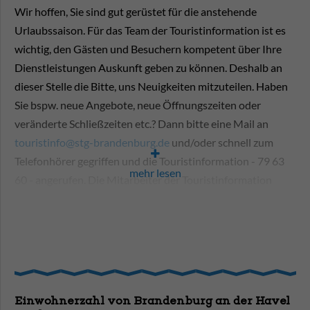
Öffnungszeiten Museen:
Wir hoffen, Sie sind gut gerüstet für die anstehende
Urlaubssaison. Für das Team der Touristinformation ist es
Archäologisches Landesmuseum:
Dienstag bis Sonntag
wichtig, den Gästen und Besuchern kompetent über Ihre
10:00 bis 17:00 Uhr (Karfreitag geschlossen),
Dienstleistungen Auskunft geben zu können. Deshalb an
Ostermontag, 1. April 2024, 10:00 bis 17:00 Uhr,
Eintritt: 5,00
dieser Stelle die Bitte, uns Neuigkeiten mitzuteilen. Haben
Industriemuseum:
zurzeit geschlossen
Sie bspw. neue Angebote, neue Öffnungszeiten oder
Stadtmuseum im Frey Haus:
Dienstag bis Sonntag
veränderte Schließzeiten etc.? Dann bitte eine Mail an
11:00 bis 17:00 Uhr (Karfreitag und Ostermontag
touristinfo@stg-brandenburg.de
und/oder schnell zum
geschlossen), Eintritt: 3,00 €
Telefonhörer gegriffen und die Touristinformation - 79 63
mehr lesen
Steintorturm:
ab Samstag, 30. März, sowie Dienstag bis
60 - angerufen. Die Mitarbeiter der Touristinformation
Sonntag 13:00 bis 17:00 Uhr, (Karfreitag und
freuen sich auf Ihre Informationen.
Ostermontag geschlossen), Eintritt: 3,00 €
Bitte auch gleich schauen, ob Ihre Daten auf
unserer
Friedenswarte:
Donnerstag bis Sonntag 10:00 bis
17:00 Uhr, geöffnet am Karfreitag und Ostersonntag,
Webseite
noch aktuell sind.
Eintritt: 3,00 €
Dommuseum:
ab 1. Mai: Montag bis Samstag 10:00 bis
17:00 Uhr und sonntags 11:30 bis 17:00 Uhr, Eintritt:
Einwohnerzahl von Brandenburg an der Havel