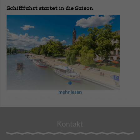
Touristinformation auf rund 40 Quadratmetern unter
Schifffahrt startet in die Saison
sonntags: Entdecker-Tour durch die Neustadt bis hin
anderem mit dem Brandenburger Theater sowie dem
zur Dominsel, Treffpunkt Touristinformation, 10:30 bis
Marktweib Christine präsentieren. Im Fokus des Auftritts:
11:30 Uhr, Preis pro Person: 8,00 €, Kinder bis 12 Jahre
Brandenburg an der Havel präsentiert sich als attraktives
frei
Ausflugs- und Urlaubsziel für Interessierte, mit all seinen
Facetten. Wer Interesse an einer gemeinsamen
Tickets können online unter
erlebnis-
Präsentation hat, kann sich noch unter
0 33 81/79 63 60
brandenburg.de/stadtfuehrungen
und/oder in der
oder
touristinfo@stg-brandenburg.de
melden.
Touristinformation erworben werden.
Ob Anbieter von geführten Radtouren, Gastronomie oder
Kultur- und Erlebnisangebote – die Messe bietet die
mehr lesen
perfekte Plattform, um sich einem breiten Publikum zu
Die Reedereien Röding und Nordstern starten am Freitag,
präsentieren.
11. April 2025, in die Saison.
Kontakt
Die Reederei Röding mit der Havelfee beginnt die Fahrten
auf den Brandenburger Havelseen sowie Tagesfahrten wie