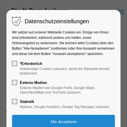
Menu
Datenschutzeinstellungen
Wir setzen auf unserer Webseite Cookies ein. Einige von ihnen
sind erforderlich, während andere uns helfen, unser
Onlineangebot zu verbessern. Sie können allen Cookies über den
Button "Alle Akzeptieren" zustimmen oder Ihre Auswahl vornehmen
und diese mit dem Button "Auswahl akzeptieren" speichern.
*Erforderlich
Notwendige Cookies zulassen, damit die Webseite korrekt
funktioniert.
Externe Medien
Externe Medien wie Google Fonts, Google Maps,
OpenStreetMap und YouTube zulassen.
Liebe Leistungsträger,
Statistik
Matomo, Google Analytics, Google Tag Manager zulassen.
in nur wenigen Wochen steht mit dem Osterfest ein erster
Saisonhöhepunkt an. Für uns ein willkommener Anlass, um
nunmehr regelmäßige Stadtführungen an den