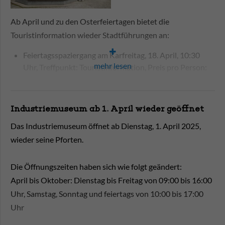
Ab April und zu den Osterfeiertagen bietet die
Touristinformation wieder Stadtführungen an:
Feiertagsspaziergang am Karfreitag, 18. April, 10:30
mehr lesen
Uhr, Treffpunkt: Touristinformation, Preis pro Person:
8,00 €, Kinder bis 12 Jahre frei
Bei der einstündigen Tour durch die Neustadt bis hin
zur Dominsel, entdecken Sie unter anderem, dass die
Industriemuseum ab 1. April wieder geöffnet
Havelstadt bereits über 1000 Jahre auf dem Buckel hat.
Das Industriemuseum öffnet ab Dienstag, 1. April 2025,
Und dass der Dom St. Peter und Paul in den
wieder seine Pforten.
Geschichtsbüchern als „Wiege der Mark Brandenburg“
bezeichnet wird. Auf Ihrer Tour entdecken Sie viel
Interessantes zu unserer schönen Havelstadt.
Die Öffnungszeiten haben sich wie folgt geändert:
Feiertagsspaziergang am Ostermontag, 18. April, 10:30
April bis Oktober: Dienstag bis Freitag von 09:00 bis 16:00
Uhr, Treffpunkt: Touristinformation, Preis pro Person:
Uhr, Samstag, Sonntag und feiertags von 10:00 bis 17:00
8,00 €, Kinder bis 12 Jahre frei
Uhr
Bei der einstündigen Tour durch die Neustadt bis hin