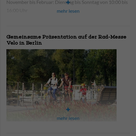
zur Dominsel, entdecken Sie unter anderem, dass die
November bis Februar: Dienstag bis Sonntag von 10:00 bis
Havelstadt bereits über 1000 Jahre auf dem Buckel hat.
16:00 Uhr
mehr lesen
Und dass der Dom St. Peter und Paul in den
Geschichtsbüchern als „Wiege der Mark Brandenburg“
Weitere Informationen auf
der Webseite vom
bezeichnet wird. Auf Ihrer Tour entdecken Sie viel
Industriemuseum
Gemeinsame Präsentation auf der Rad-Messe
Interessantes zu unserer schönen Havelstadt.
Velo in Berlin
Tickets zu den Feiertagspaziergängen:
online buchen
Weitere Termine in diesem Monat:
Samstag, 5. April, "Auf den Spuren Vicco von Bülow",
Treffpunkt: Touristinformation, 14:30 bis 16:30 Uhr,
Preis pro Person: 14,00 €, Kinder bis 12 Jahre frei
Sonntag, 6. April, Mops-Führung, Treffpunkt:
Touristinformation, 14:30 bis 16:30 Uhr, Preis pro
Person: 14,00 €, Kinder bis 12 Jahre frei
mehr lesen
samstags: Schnuppertour durch die Altstadt,
Treffpunkt: Fritze-Bollmann-Brunnen, 10:30 bis 11:30
Auf der VELO Berlin am 10. und 11. Mai 2025 wird sich die
Uhr, Preis pro Person: 8,00 €, Kinder bis 12 Jahre frei