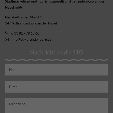
gewohnt vom Anleger Heinrich-Heine-Ufer. Im Angebot
Stadtmarketing- und Tourismusgesellschaft Brandenburg an der
hat die Reederei eine Kurztour Beetzsee, die Mühlenfahrt &
Havel mbH
Beetzseetour, die Altstadttour sowie die Große
Neustädtischer Markt 3
Seenrundfahrt. Den Fahrplan ab 11. April 2025 finden Sie
14776 Brandenburg an der Havel
auf
http://www.fgs-havelfee.de/
0 33 81 - 79 63 60
Die Nordstern Reederei beginnt die Fahrten auf den
info@stg-brandenburg.de
Brandenburger Havelseen sowie für Tagesfahrten wie
Nachricht an die STG
gewohnt vom Anleger Salzhofufer. Die Fahrgastschiffe
"Fritze B" und die elektrisch angetriebene "Sirius" bieten
neben Großer Seenrundfahrt und Stadtrundfahrt auch
Fahrten auf den Spuren von Fritze Bollmann zum Beetzsee
an. Den Fahrplan ab 11. April 2025 finden Sie auf
https://www.nordstern-reederei.de/