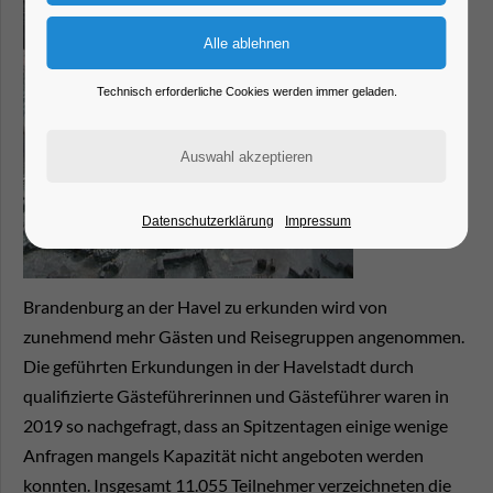
Technisch erforderliche Cookies werden immer geladen.
Datenschutzerklärung
Impressum
Brandenburg an der Havel zu erkunden wird von
zunehmend mehr Gästen und Reisegruppen angenommen.
Die geführten Erkundungen in der Havelstadt durch
qualifizierte Gästeführerinnen und Gästeführer waren in
2019 so nachgefragt, dass an Spitzentagen einige wenige
Anfragen mangels Kapazität nicht angeboten werden
konnten. Insgesamt 11.055 Teilnehmer verzeichneten die