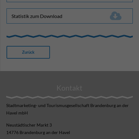
Statistik zum Download
(78,6 KiB)
Zurück
Kontakt
Stadtmarketing- und Tourismusgesellschaft Brandenburg an der
Havel mbH
Neustädtischer Markt 3
14776 Brandenburg an der Havel