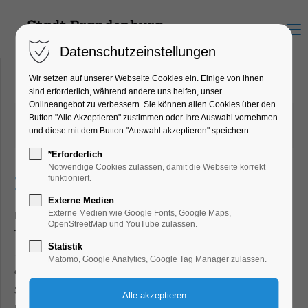
Menu
Datenschutzeinstellungen
Wir setzen auf unserer Webseite Cookies ein. Einige von ihnen
sind erforderlich, während andere uns helfen, unser
Onlineangebot zu verbessern. Sie können allen Cookies über den
14.12.2021 12:40
von Dirk Forberger
Button "Alle Akzeptieren" zustimmen oder Ihre Auswahl vornehmen
und diese mit dem Button "Auswahl akzeptieren" speichern.
(Kommentare: 0)
*Erforderlich
Notwendige Cookies zulassen, damit die Webseite korrekt
Reisejournal neu aufgelegt
funktioniert.
Externe Medien
Das Reisejournal 2022, die umfangreichste
Externe Medien wie Google Fonts, Google Maps,
OpenStreetMap und YouTube zulassen.
Tourismusbroschüre der Havelstadt, ist erschienen. Das
Statistik
Journal besteht aus zwei Büchern: einem Reiseplaner und
Matomo, Google Analytics, Google Tag Manager zulassen.
einem Reiseheft. Die Publikationen sollen inspirieren, die
Stadt Brandenburg an der Havel und ihre Region näher
kennenzulernen und zu erleben.