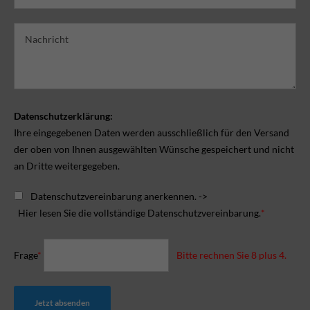
Datenschutzerklärung:
Ihre eingegebenen Daten werden ausschließlich für den Versand
der oben von Ihnen ausgewählten Wünsche gespeichert und nicht
an Dritte weitergegeben.
Datenschutzvereinbarung anerkennen. ->
Hier lesen Sie die vollständige Datenschutzvereinbarung.
*
Frage
*
Bitte rechnen Sie 8 plus 4.
Jetzt absenden