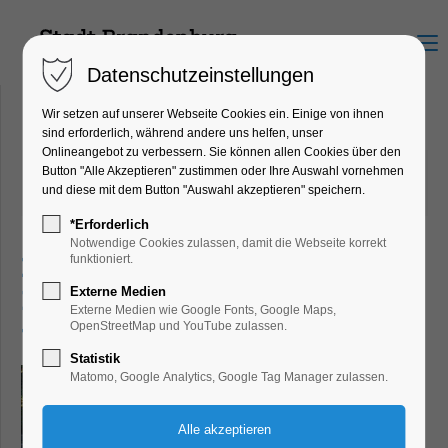
Menu
Datenschutzeinstellungen
Wir setzen auf unserer Webseite Cookies ein. Einige von ihnen
sind erforderlich, während andere uns helfen, unser
Onlineangebot zu verbessern. Sie können allen Cookies über den
23.05.2025 13:25
von Dirk Forberger
Button "Alle Akzeptieren" zustimmen oder Ihre Auswahl vornehmen
und diese mit dem Button "Auswahl akzeptieren" speichern.
(Kommentare: 0)
*Erforderlich
Notwendige Cookies zulassen, damit die Webseite korrekt
Neue Radweanderkarte für
funktioniert.
Externe Medien
Brandenburg an der Havel
Externe Medien wie Google Fonts, Google Maps,
und Umland
OpenStreetMap und YouTube zulassen.
Statistik
Matomo, Google Analytics, Google Tag Manager zulassen.