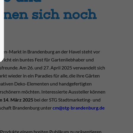
nen sich noch
rten-Markt in Brandenburg an der Havel steht vor
pricht ein buntes Fest für Gartenliebhaber und
reunde. Am 26. und 27. April 2025 verwandelt sich
kt wieder in ein Paradies für alle, die ihre Gärten
reativen Deko-Elementen und handgefertigten
schönern möchten. Interessierte Aussteller können
m 14. März 2025
bei der STG Stadtmarketing- und
schaft Brandenburg unter
cm@stg-brandenburg.de
n Produkte einem breiten Publikum zu präsentieren