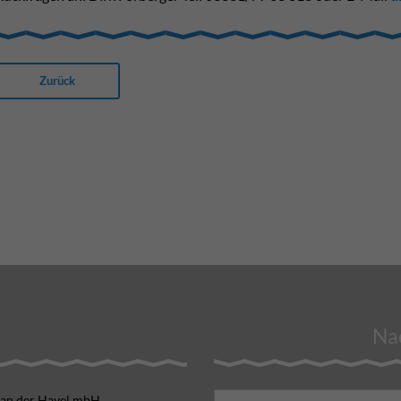
Zurück
Nac
 an der Havel mbH