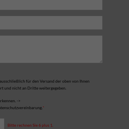
usschließlich für den Versand der oben von Ihnen
t und nicht an Dritte weitergegeben.
rkennen. ->
Datenschutzvereinbarung.
*
Bitte rechnen Sie 6 plus 1.