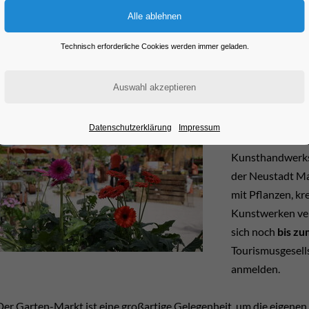
Kunsthandwerk kön
Technisch erforderliche Cookies werden immer geladen.
anmelden!
Der beliebte Ga
Datenschutzerklärung
Impressum
der Tür und vers
Kunsthandwerksf
der Neustadt Mar
mit Pflanzen, k
Kunstwerken ver
sich noch
bis zu
Tourismusgesell
anmelden.
Der Garten-Markt ist eine großartige Gelegenheit, um die eigene