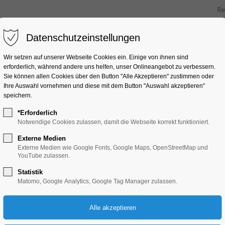
Re
Datenschutzeinstellungen
Unt
Wir setzen auf unserer Webseite Cookies ein. Einige von ihnen sind
erforderlich, während andere uns helfen, unser Onlineangebot zu verbessern.
Sie können allen Cookies über den Button "Alle Akzeptieren" zustimmen oder
Ihre Auswahl vornehmen und diese mit dem Button "Auswahl akzeptieren"
speichern.
*Erforderlich
Notwendige Cookies zulassen, damit die Webseite korrekt funktioniert.
27.02.2025 11:36
von Dirk Forberger
(Kommentare: 0)
Externe Medien
Externe Medien wie Google Fonts, Google Maps, OpenStreetMap und
YouTube zulassen.
Statistik
Garten Markt: Ausst
Matomo, Google Analytics, Google Tag Manager zulassen.
Pflanzen, Gartende