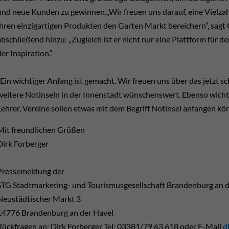
und neue Kunden zu gewinnen.„Wir freuen uns darauf, eine Vielzahl
ihren einzigartigen Produkten den Garten Markt bereichern“, sagt
abschließend hinzu: „Zugleich ist er nicht nur eine Plattform für 
der Inspiration.“
"Ein wichtiger Anfang ist gemacht. Wir freuen uns über das jetzt s
weitere Notinseln in der Innenstadt wünschenswert. Ebenso wichtig 
Lehrer, Vereine sollen etwas mit dem Begriff Notinsel anfangen k
Mit freundlichen Grüßen
Dirk Forberger
Pressemeldung der
STG Stadtmarketing- und Tourismusgesellschaft Brandenburg an 
Neustädtischer Markt 3
14776 Brandenburg an der Havel
Rückfragen an: Dirk Forberger Tel: 03381/79 63 618 oder E-Mail
d