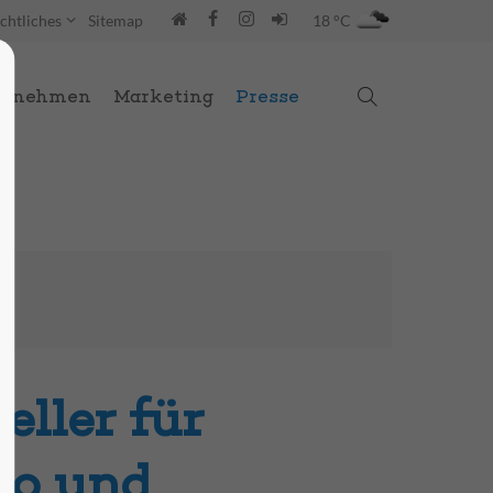
chtliches
Sitemap
18 °C
ernehmen
Marketing
Presse
eller für
ko und