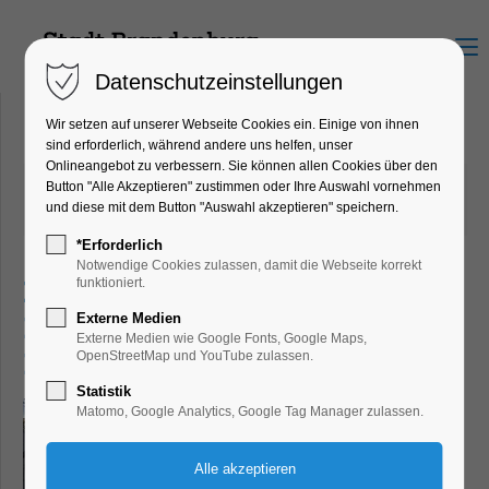
Menu
Datenschutzeinstellungen
Wir setzen auf unserer Webseite Cookies ein. Einige von ihnen
sind erforderlich, während andere uns helfen, unser
Onlineangebot zu verbessern. Sie können allen Cookies über den
20.06.2023 11:54
von Dirk Forberger
Button "Alle Akzeptieren" zustimmen oder Ihre Auswahl vornehmen
und diese mit dem Button "Auswahl akzeptieren" speichern.
(Kommentare: 0)
*Erforderlich
Notwendige Cookies zulassen, damit die Webseite korrekt
Loriot-Jubiläum: "Hommage
funktioniert.
Externe Medien
Bilder-Meile" in der
Externe Medien wie Google Fonts, Google Maps,
Brandenburger Innenstadt
OpenStreetMap und YouTube zulassen.
Statistik
Matomo, Google Analytics, Google Tag Manager zulassen.