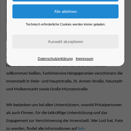
Technisch erforderliche Cookies werden immer geladen.
Die Eisheiligen sind überstanden, sodass seit Wochenbeginn wieder
farbenfrohe Blumenampeln die Innenstadt von Brandenburg an der
Datenschutzerklärung
Impressum
Havel schmücken und Besucher aus nah und fern herzlich
willkommen heißen. Farbintensive Hängegeranien verschönern die
Innenstadt in Stein- und Hauptstraße, St. Annen-Straße, Neustadt-
und Molkenmarkt sowie Große Münzenstraße.
Wir bedanken uns bei allen Unterstützern, sowohl Privatpersonen
als auch Firmen, für die tatkräftige Unterstützung und das
Engagement zur Verschönerung der Innenstadt.
Wer Lust hat, Pate
zu werden, findet alle Informationen auf
brb-