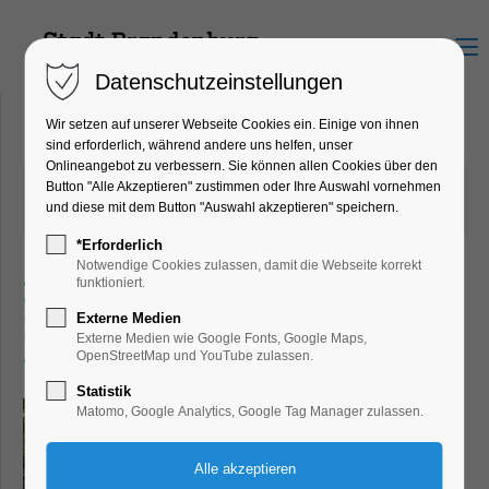
Menu
Datenschutzeinstellungen
Wir setzen auf unserer Webseite Cookies ein. Einige von ihnen
sind erforderlich, während andere uns helfen, unser
Onlineangebot zu verbessern. Sie können allen Cookies über den
26.05.2025 13:35
von Dirk Forberger
Button "Alle Akzeptieren" zustimmen oder Ihre Auswahl vornehmen
und diese mit dem Button "Auswahl akzeptieren" speichern.
(Kommentare: 0)
*Erforderlich
Notwendige Cookies zulassen, damit die Webseite korrekt
Neue Radweanderkarte für
funktioniert.
Externe Medien
Brandenburg an der Havel
Externe Medien wie Google Fonts, Google Maps,
und Umland
OpenStreetMap und YouTube zulassen.
Statistik
Matomo, Google Analytics, Google Tag Manager zulassen.