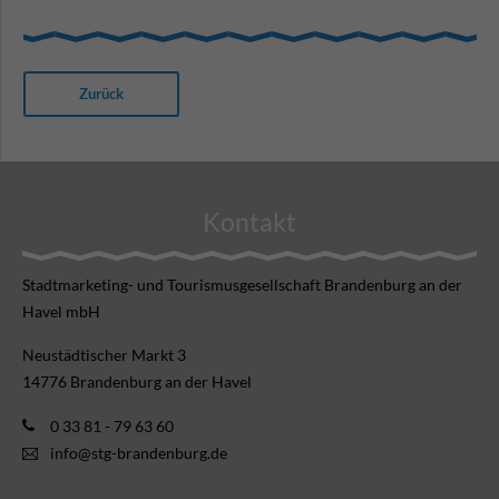
Zurück
Kontakt
Stadtmarketing- und Tourismusgesellschaft Brandenburg an der
Havel mbH
Neustädtischer Markt 3
14776 Brandenburg an der Havel
0 33 81 - 79 63 60
info@stg-brandenburg.de