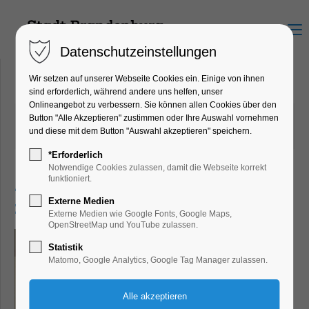
Menu
Datenschutzeinstellungen
Wir setzen auf unserer Webseite Cookies ein. Einige von ihnen
sind erforderlich, während andere uns helfen, unser
Onlineangebot zu verbessern. Sie können allen Cookies über den
25.02.2025 11:40
von Dirk Forberger
Button "Alle Akzeptieren" zustimmen oder Ihre Auswahl vornehmen
und diese mit dem Button "Auswahl akzeptieren" speichern.
(Kommentare: 0)
*Erforderlich
Notwendige Cookies zulassen, damit die Webseite korrekt
Aktion "Tapetenwechsel"
funktioniert.
Externe Medien
interessiert Havelstädter
Externe Medien wie Google Fonts, Google Maps,
OpenStreetMap und YouTube zulassen.
Statistik
Matomo, Google Analytics, Google Tag Manager zulassen.