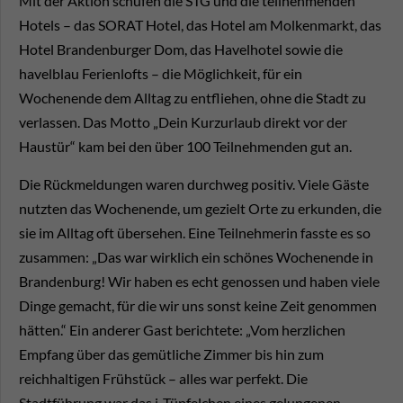
Mit der Aktion schufen die STG und die teilnehmenden
Hotels – das SORAT Hotel, das Hotel am Molkenmarkt, das
Hotel Brandenburger Dom, das Havelhotel sowie die
havelblau Ferienlofts – die Möglichkeit, für ein
Wochenende dem Alltag zu entfliehen, ohne die Stadt zu
verlassen. Das Motto „Dein Kurzurlaub direkt vor der
Haustür“ kam bei den über 100 Teilnehmenden gut an.
Die Rückmeldungen waren durchweg positiv. Viele Gäste
nutzten das Wochenende, um gezielt Orte zu erkunden, die
sie im Alltag oft übersehen. Eine Teilnehmerin fasste es so
zusammen: „Das war wirklich ein schönes Wochenende in
Brandenburg! Wir haben es echt genossen und haben viele
Dinge gemacht, für die wir uns sonst keine Zeit genommen
hätten.“ Ein anderer Gast berichtete: „Vom herzlichen
Empfang über das gemütliche Zimmer bis hin zum
reichhaltigen Frühstück – alles war perfekt. Die
Stadtführung war das i-Tüpfelchen eines gelungenen