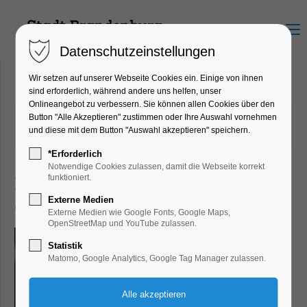
Menu
Datenschutzeinstellungen
Wir setzen auf unserer Webseite Cookies ein. Einige von ihnen
sind erforderlich, während andere uns helfen, unser
Onlineangebot zu verbessern. Sie können allen Cookies über den
25.05.2023 14:34
von Dirk Forberger
Button "Alle Akzeptieren" zustimmen oder Ihre Auswahl vornehmen
und diese mit dem Button "Auswahl akzeptieren" speichern.
(Kommentare: 0)
*Erforderlich
Notwendige Cookies zulassen, damit die Webseite korrekt
Radwanderkarte neu
funktioniert.
Externe Medien
aufgelegt
Externe Medien wie Google Fonts, Google Maps,
OpenStreetMap und YouTube zulassen.
Statistik
Matomo, Google Analytics, Google Tag Manager zulassen.