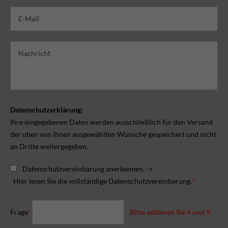
Datenschutzerklärung:
Ihre eingegebenen Daten werden ausschließlich für den Versand
der oben von Ihnen ausgewählten Wünsche gespeichert und nicht
an Dritte weitergegeben.
Datenschutzvereinbarung anerkennen. ->
Hier lesen Sie die vollständige Datenschutzvereinbarung.
*
Frage
*
Bitte addieren Sie 4 und 9.