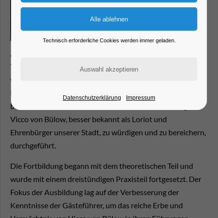
Technisch erforderliche Cookies werden immer geladen.
Auf Initiative der Stadtmarketing- und
Tourismusgesellschaft Brandenburg an der Havel (STG)
wurde eine intensive Fortbildung für Gästeführer in
Brandenburg an der Havel, mit dem Ziel, die
Datenschutzerklärung
Impressum
bevorstehenden Feierlichkeiten zum 100. Geburtstag von
Vicco von Bülow, besser bekannt als Loriot und
Ehrenbürger unserer Stadt, zu würdigen und zu bereichern,
durchgeführt.
Die Fortbildung begann mit dem theoretischen Teil und
wurde mit einem dreistündigen Praxisteil fortgesetzt. Der
Fokus der Ausbildung lag auf der Verbesserung der
Kenntnisse der Gästeführer, um das reiche Erbe und